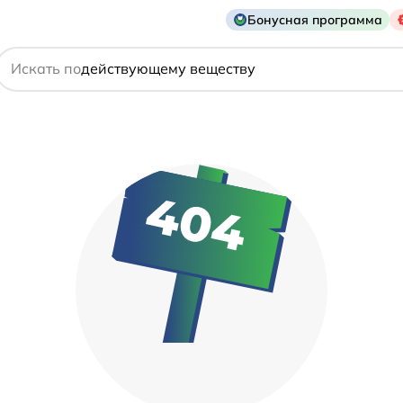
названию препарата
Бонусная программа
действующему веществу
Искать по
производителю
симптому