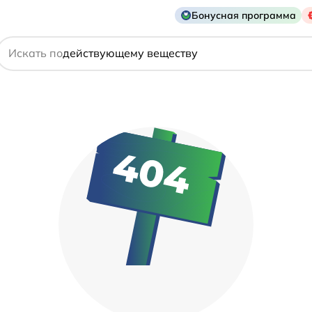
Бонусная программа
названию препарата
Искать по
действующему веществу
производителю
симптому