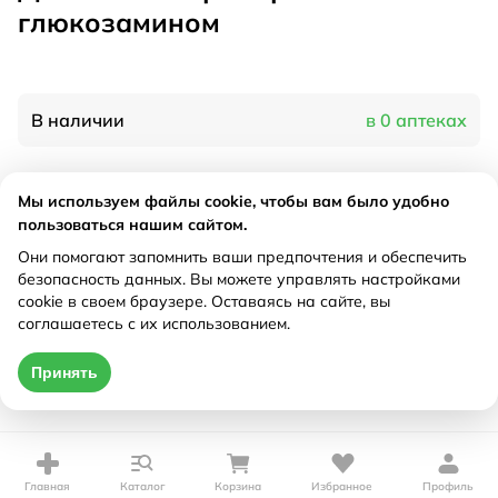
глюкозамином
В наличии
в 0 аптеках
Характеристики
Мы используем файлы cookie, чтобы вам было удобно
пользоваться нашим сайтом.
Производитель
Вис, Россия
Они помогают запомнить ваши предпочтения и обеспечить
Рецепт
Не требуется
безопасность данных. Вы можете управлять настройками
cookie в своем браузере. Оставаясь на сайте, вы
соглашаетесь с их использованием.
Цена действительна только при оформлении онлайн
Принять
Нет в наличии
Главная
Каталог
Корзина
Избранное
Профиль