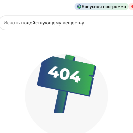
названию препарата
Бонусная программа
действующему веществу
Искать по
производителю
симптому