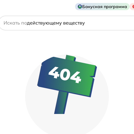
Бонусная программа
названию препарата
действующему веществу
Искать по
производителю
симптому