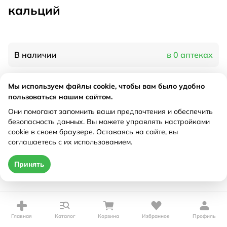
кальций
В наличии
в 0 аптеках
Мы используем файлы cookie, чтобы вам было удобно
Характеристики
пользоваться нашим сайтом.
Рецепт
Они помогают запомнить ваши предпочтения и обеспечить
Не требуется
безопасность данных. Вы можете управлять настройками
cookie в своем браузере. Оставаясь на сайте, вы
Цена действительна только при оформлении онлайн
соглашаетесь с их использованием.
Нет в наличии
Принять
Главная
Каталог
Корзина
Избранное
Профиль