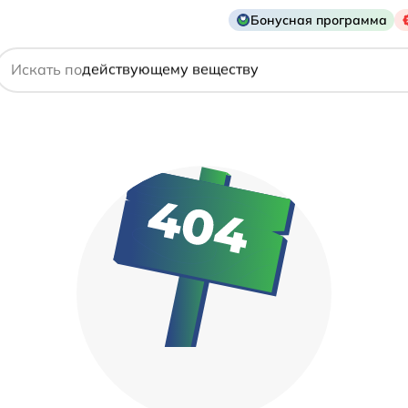
названию препарата
Бонусная программа
действующему веществу
Искать по
производителю
симптому