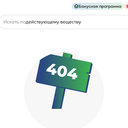
Бонусная программа
названию препарата
Искать по
действующему веществу
производителю
симптому