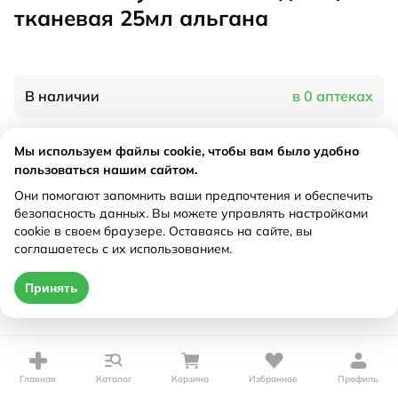
тканевая 25мл альгана
В наличии
в 0 аптеках
Мы используем файлы cookie, чтобы вам было удобно
Характеристики
пользоваться нашим сайтом.
Рецепт
Они помогают запомнить ваши предпочтения и обеспечить
Не требуется
безопасность данных. Вы можете управлять настройками
cookie в своем браузере. Оставаясь на сайте, вы
Цена действительна только при оформлении онлайн
соглашаетесь с их использованием.
Нет в наличии
Принять
Главная
Каталог
Корзина
Избранное
Профиль