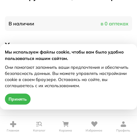
В наличии
в 0 аптеках
Характеристики
Мы используем файлы cookie, чтобы вам было удобно
Рецепт
Не требуется
пользоваться нашим сайтом.
Они помогают запомнить ваши предпочтения и обеспечить
безопасность данных. Вы можете управлять настройками
Цена действительна только при оформлении онлайн
cookie в своем браузере. Оставаясь на сайте, вы
соглашаетесь с их использованием.
Нет в наличии
Принять
Главная
Каталог
Корзина
Избранное
Профиль