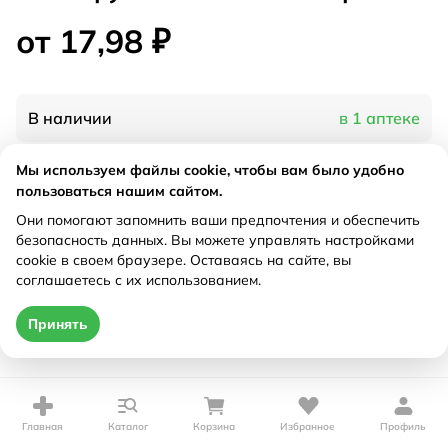
от 17,98 ₽
В наличии
в 1 аптеке
Мы используем файлы cookie, чтобы вам было удобно
Характеристики
пользоваться нашим сайтом.
Они помогают запомнить ваши предпочтения и обеспечить
Рецепт
Не требуется
безопасность данных. Вы можете управлять настройками
cookie в своем браузере. Оставаясь на сайте, вы
соглашаетесь с их использованием.
Цена действительна только при оформлении онлайн
от 17,98 ₽
Принять
Купить
Главная
Каталог
Корзина
Избранное
Профиль