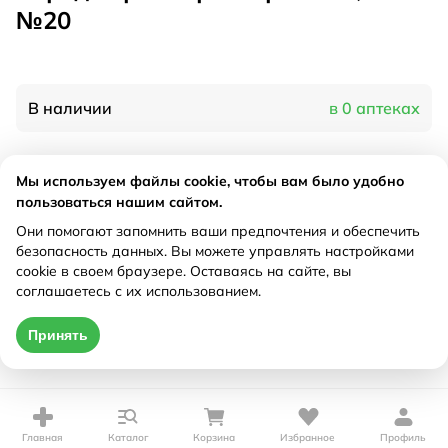
№20
В наличии
в 0 аптеках
Характеристики
Мы используем файлы cookie, чтобы вам было удобно
пользоваться нашим сайтом.
Производитель
Грин Сайд, Россия
Они помогают запомнить ваши предпочтения и обеспечить
Рецепт
Не требуется
безопасность данных. Вы можете управлять настройками
cookie в своем браузере. Оставаясь на сайте, вы
соглашаетесь с их использованием.
Цена действительна только при оформлении онлайн
Принять
Нет в наличии
Главная
Каталог
Корзина
Избранное
Профиль