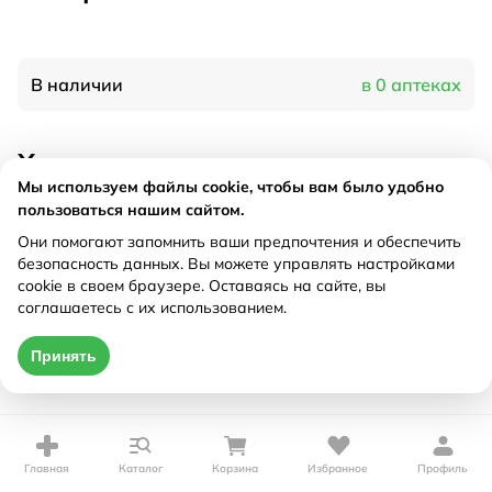
В наличии
в 0 аптеках
Характеристики
Мы используем файлы cookie, чтобы вам было удобно
Производитель
Вертекс, Россия
пользоваться нашим сайтом.
Рецепт
Не требуется
Они помогают запомнить ваши предпочтения и обеспечить
безопасность данных. Вы можете управлять настройками
cookie в своем браузере. Оставаясь на сайте, вы
Цена действительна только при оформлении онлайн
соглашаетесь с их использованием.
Нет в наличии
Принять
Главная
Каталог
Корзина
Избранное
Профиль