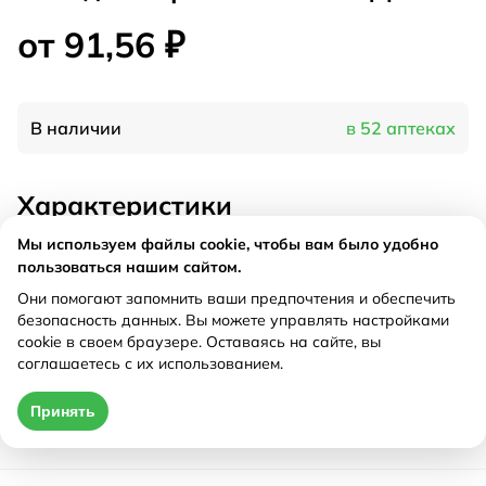
от 91,56 ₽
В наличии
в 52 аптеках
Характеристики
Мы используем файлы cookie, чтобы вам было удобно
Производитель
ЦЕЛЕБНАЯ ПОЛЯНА®, Россия
пользоваться нашим сайтом.
Форма выпуска
россыпь в пачках по 50 г
Они помогают запомнить ваши предпочтения и обеспечить
Рецепт
Не требуется
безопасность данных. Вы можете управлять настройками
cookie в своем браузере. Оставаясь на сайте, вы
соглашаетесь с их использованием.
Цена действительна только при оформлении онлайн
Принять
от 91,56 ₽
Купить