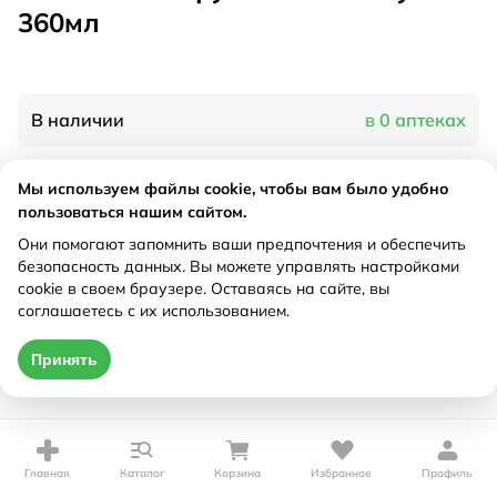
360мл
В наличии
в 0 аптеках
Мы используем файлы cookie, чтобы вам было удобно
Характеристики
пользоваться нашим сайтом.
Рецепт
Они помогают запомнить ваши предпочтения и обеспечить
Не требуется
безопасность данных. Вы можете управлять настройками
cookie в своем браузере. Оставаясь на сайте, вы
Цена действительна только при оформлении онлайн
соглашаетесь с их использованием.
Нет в наличии
Принять
Главная
Каталог
Корзина
Избранное
Профиль