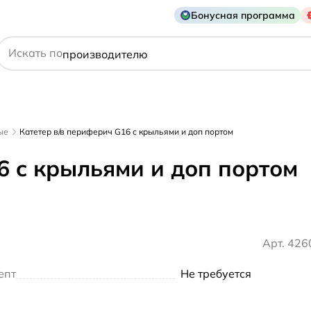
Бонусная программа
действующему веществу
Искать по
производителю
симптому
ые
Катетер в/в периферич G16 c крыльями и доп портом
6 c крыльями и доп портом
Арт. 42
епт
Не требуется