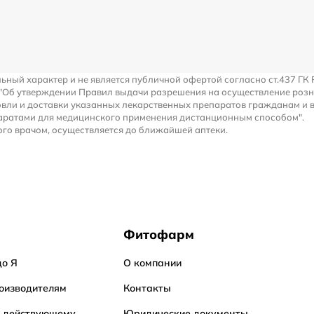
льный характер и не является публичной офертой согласно ст.437 ГК 
 "Об утверждении Правил выдачи разрешения на осуществление роз
вли и доставки указанных лекарственных препаратов гражданам и 
аратами для медицинского применения дистанционным способом".
го врачом, осуществляется до ближайшей аптеки.
Фитофарм
до Я
О компании
оизводителям
Контакты
о действующему
Юридические документы