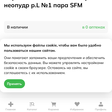
неопудр р.L №1 пара SFM
В наличии
в 0 аптеках
Характеристики
Мы используем файлы cookie, чтобы вам было удобно
пользоваться нашим сайтом.
Производитель
СФМ Госпитал, Германия
Они помогают запомнить ваши предпочтения и обеспечить
Рецепт
Не требуется
безопасность данных. Вы можете управлять настройками
cookie в своем браузере. Оставаясь на сайте, вы
соглашаетесь с их использованием.
Цена действительна только при оформлении онлайн
Принять
Нет в наличии
Главная
Каталог
Корзина
Избранное
Профиль