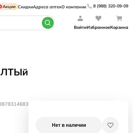
8 (988) 320-09-09
Акции
Скидки
Адреса аптек
О компании
Войти
Избранное
Корзина
ЁЛТЫй
53878314683
Нет в наличии