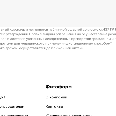
льный характер и не является публичной офертой согласно ст.437 ГК 
 "Об утверждении Правил выдачи разрешения на осуществление роз
вли и доставки указанных лекарственных препаратов гражданам и 
аратами для медицинского применения дистанционным способом".
го врачом, осуществляется до ближайшей аптеки.
Фитофарм
до Я
О компании
оизводителям
Контакты
о действующему
Юридические документы