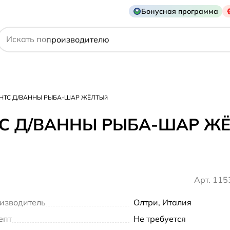
Бонусная программа
действующему веществу
Искать по
производителю
симптому
МЕНТС Д/ВАННЫ РЫБА-ШАР ЖЁЛТЫй
НТС Д/ВАННЫ РЫБА-ШАР Ж
Арт. 11
изводитель
Олтри, Италия
епт
Не требуется