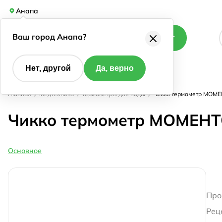
Анапа
Ваш город Анапа?
Каталог
Нет, другой
Да, верно
Главная
Медтехника
Термометры для воды
Чикко термометр МО
Чикко термометр МОМЕ
Основное
Про
Рец