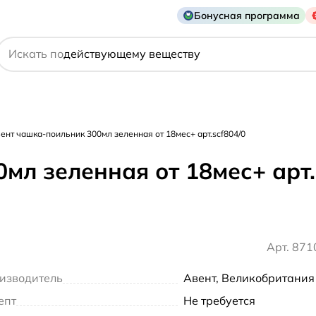
Бонусная программа
названию препарата
действующему веществу
Искать по
производителю
симптому
ент чашка-поильник 300мл зеленная от 18мес+ арт.scf804/0
мл зеленная от 18мес+ арт.
Арт. 87
изводитель
Авент, Великобритания
епт
Не требуется