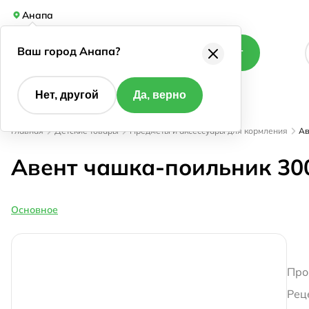
Анапа
Ваш город Анапа?
Каталог
Нет, другой
Да, верно
Главная
Детские товары
Предметы и аксессуары для кормления
Ав
Авент чашка-поильник 300
Основное
Про
Рец