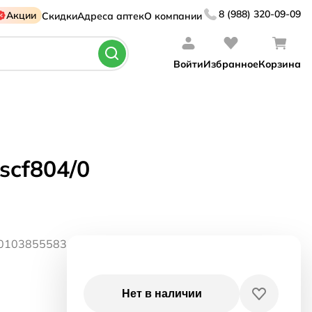
8 (988) 320-09-09
Акции
Скидки
Адреса аптек
О компании
Войти
Избранное
Корзина
scf804/0
10103855583
Нет в наличии