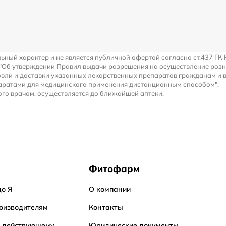
льный характер и не является публичной офертой согласно ст.437 ГК 
 "Об утверждении Правил выдачи разрешения на осуществление роз
вли и доставки указанных лекарственных препаратов гражданам и 
аратами для медицинского применения дистанционным способом".
го врачом, осуществляется до ближайшей аптеки.
Фитофарм
до Я
О компании
оизводителям
Контакты
о действующему
Юридические документы