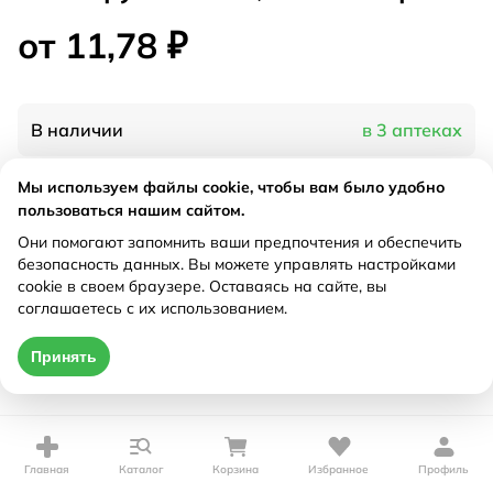
от 11,78 ₽
В наличии
в 3 аптеках
Мы используем файлы cookie, чтобы вам было удобно
Характеристики
пользоваться нашим сайтом.
Они помогают запомнить ваши предпочтения и обеспечить
Рецепт
Не требуется
безопасность данных. Вы можете управлять настройками
cookie в своем браузере. Оставаясь на сайте, вы
соглашаетесь с их использованием.
Цена действительна только при оформлении онлайн
от 11,78 ₽
Принять
Купить
Главная
Каталог
Корзина
Избранное
Профиль