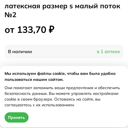
латексная размер s малый поток
№2
от 133,70 ₽
В наличии
в 1 аптеке
Характеристики
Мы используем файлы cookie, чтобы вам было удобно
пользоваться нашим сайтом.
Производитель
Лабби, Швейцария
Они помогают запомнить ваши предпочтения и обеспечить
Рецепт
Не требуется
безопасность данных. Вы можете управлять настройками
cookie в своем браузере. Оставаясь на сайте, вы
соглашаетесь с их использованием.
Цена действительна только при оформлении онлайн
Принять
от 133,70 ₽
Купить