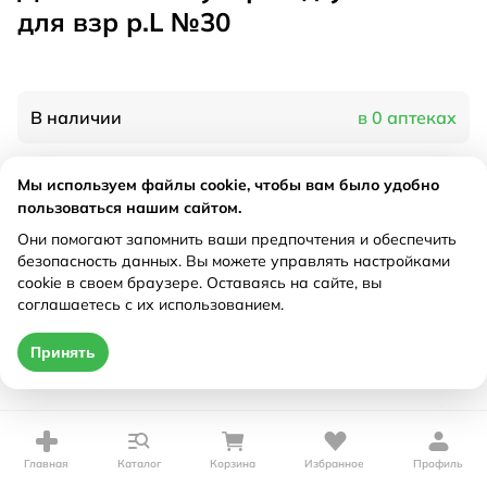
для взр р.L №30
В наличии
в 0 аптеках
Мы используем файлы cookie, чтобы вам было удобно
Характеристики
пользоваться нашим сайтом.
Рецепт
Они помогают запомнить ваши предпочтения и обеспечить
Не требуется
безопасность данных. Вы можете управлять настройками
cookie в своем браузере. Оставаясь на сайте, вы
Цена действительна только при оформлении онлайн
соглашаетесь с их использованием.
Нет в наличии
Принять
Главная
Каталог
Корзина
Избранное
Профиль