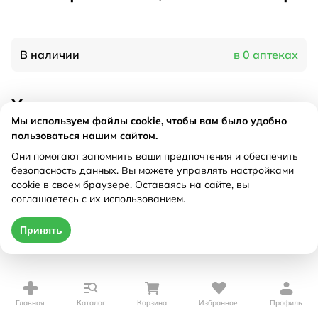
В наличии
в 0 аптеках
Характеристики
Мы используем файлы cookie, чтобы вам было удобно
Производитель
Эвалар, Россия
пользоваться нашим сайтом.
Рецепт
Не требуется
Они помогают запомнить ваши предпочтения и обеспечить
безопасность данных. Вы можете управлять настройками
cookie в своем браузере. Оставаясь на сайте, вы
Цена действительна только при оформлении онлайн
соглашаетесь с их использованием.
Нет в наличии
Принять
Главная
Каталог
Корзина
Избранное
Профиль