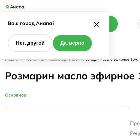
Анапа
Ваш город Анапа?
Каталог
Нет, другой
Да, верно
Главная
Косметика
Масла эфирные
Розмарин масло эфирное 10мл
Розмарин масло эфирное 
Основное
Про
Рец