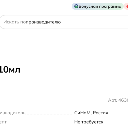
Бонусная программа
действующему веществу
Искать по
производителю
симптому
10мл
Арт. 46
изводитель
СиНаМ, Россия
епт
Не требуется