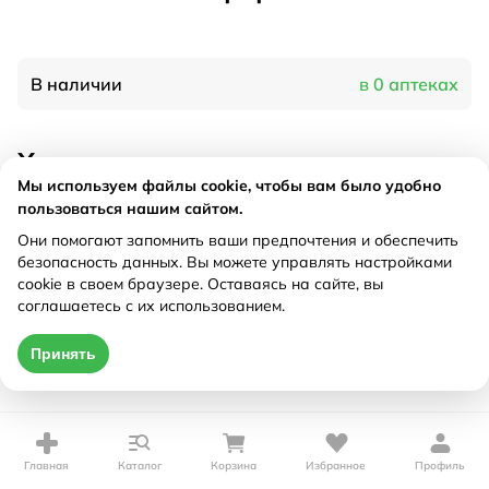
В наличии
в 0 аптеках
Характеристики
Мы используем файлы cookie, чтобы вам было удобно
Производитель
Мирролла, Россия
пользоваться нашим сайтом.
Рецепт
Не требуется
Они помогают запомнить ваши предпочтения и обеспечить
безопасность данных. Вы можете управлять настройками
cookie в своем браузере. Оставаясь на сайте, вы
Цена действительна только при оформлении онлайн
соглашаетесь с их использованием.
Нет в наличии
Принять
Главная
Каталог
Корзина
Избранное
Профиль