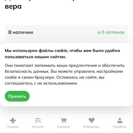
вера
В наличии
в 0 аптеках
Мы используем файлы cookie, чтобы вам было удобно
Характеристики
пользоваться нашим сайтом.
Рецепт
Они помогают запомнить ваши предпочтения и обеспечить
Не требуется
безопасность данных. Вы можете управлять настройками
cookie в своем браузере. Оставаясь на сайте, вы
Цена действительна только при оформлении онлайн
соглашаетесь с их использованием.
Нет в наличии
Принять
Главная
Каталог
Корзина
Избранное
Профиль