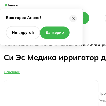
Анапа
Ваш город Анапа?
Каталог
Нет, другой
Да, верно
Главная
Уход и лечение полости рта
Ирригаторы
Си Эс Медика ирри
Си Эс Медика ирригатор д
Основное
Про
Рец