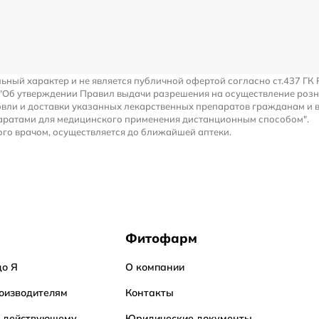
льный характер и не является публичной офертой согласно ст.437 ГК 
 "Об утверждении Правил выдачи разрешения на осуществление роз
вли и доставки указанных лекарственных препаратов гражданам и 
аратами для медицинского применения дистанционным способом".
го врачом, осуществляется до ближайшей аптеки.
Фитофарм
до Я
О компании
оизводителям
Контакты
о действующему
Юридические документы