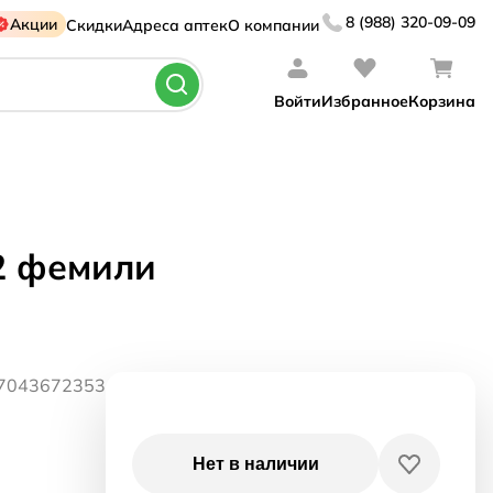
8 (988) 320-09-09
Акции
Скидки
Адреса аптек
О компании
Войти
Избранное
Корзина
32 фемили
07043672353
Нет в наличии