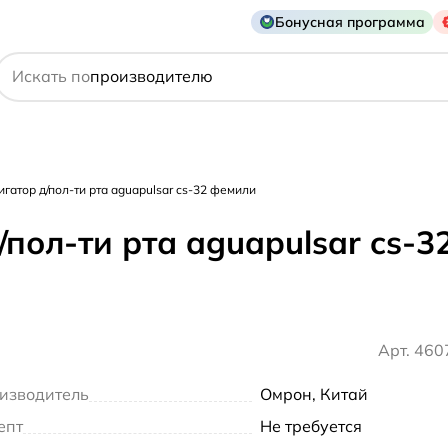
Бонусная программа
действующему веществу
Искать по
производителю
симптому
гатор д/пол-ти рта aguapulsar cs-32 фемили
/пол-ти рта aguapulsar cs-
Арт. 46
изводитель
Омрон, Китай
епт
Не требуется