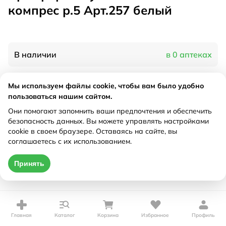
компрес р.5 Арт.257 белый
В наличии
в 0 аптеках
Мы используем файлы cookie, чтобы вам было удобно
Характеристики
пользоваться нашим сайтом.
Рецепт
Они помогают запомнить ваши предпочтения и обеспечить
Не требуется
безопасность данных. Вы можете управлять настройками
cookie в своем браузере. Оставаясь на сайте, вы
Цена действительна только при оформлении онлайн
соглашаетесь с их использованием.
Нет в наличии
Принять
Главная
Каталог
Корзина
Избранное
Профиль