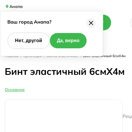
Анапа
Ваш город Анапа?
Каталог
Нет, другой
Да, верно
Главная
Ортопедия
Бинты эластичные
Бинт эластичный 6смX4м
Бинт эластичный 6смX4м
Основное
Рец