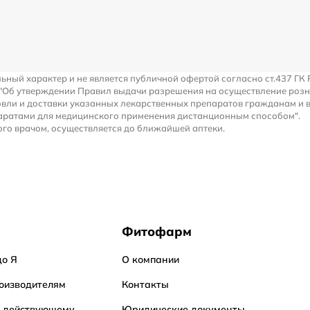
льный характер и не является публичной офертой согласно ст.437 ГК 
 "Об утверждении Правил выдачи разрешения на осуществление роз
вли и доставки указанных лекарственных препаратов гражданам и 
аратами для медицинского применения дистанционным способом".
го врачом, осуществляется до ближайшей аптеки.
Фитофарм
до Я
О компании
оизводителям
Контакты
о действующему
Юридические документы