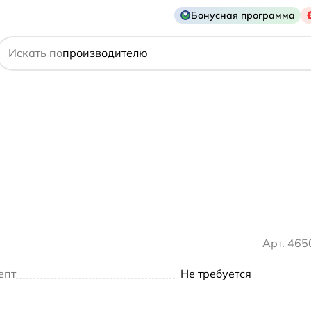
Бонусная программа
действующему веществу
Искать по
производителю
симптому
Арт. 46
епт
Не требуется