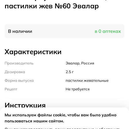
пастилки жев №60 Эвалар
В наличии
в 0 аптеках
Характеристики
Производитель
Эвалар, Россия
Дозировка
2.5 г
Форма выпуска
пастилки жевательные
Рецепт
Не требуется
Инструкция
Мы используем файлы cookie, чтобы вам было удобно
Состав
пользоваться нашим сайтом.