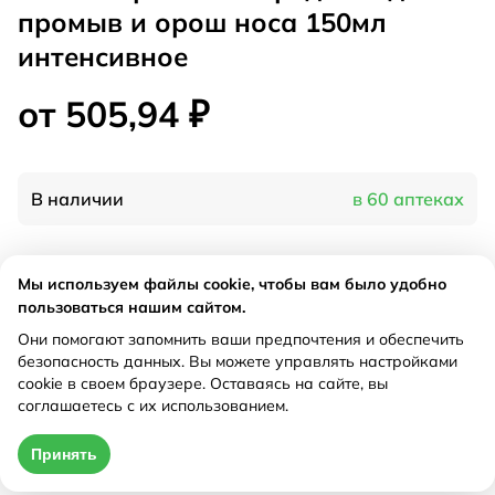
промыв и орош носа 150мл
интенсивное
от 505,94 ₽
В наличии
в 60 аптеках
Характеристики
Мы используем файлы cookie, чтобы вам было удобно
пользоваться нашим сайтом.
Производитель
Ядран, Хорватия
Они помогают запомнить ваши предпочтения и обеспечить
Рецепт
Не требуется
безопасность данных. Вы можете управлять настройками
cookie в своем браузере. Оставаясь на сайте, вы
соглашаетесь с их использованием.
Цена действительна только при оформлении онлайн
Принять
от 505,94 ₽
Купить