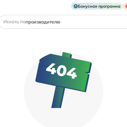
Бонусная программа
действующему веществу
Искать по
производителю
симптому