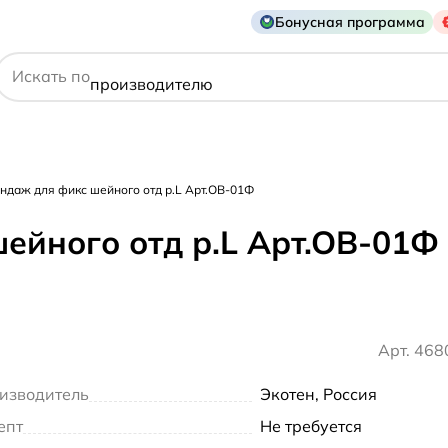
Бонусная программа
действующему веществу
Искать по
производителю
симптому
андаж для фикс шейного отд р.L Арт.ОВ-01Ф
ейного отд р.L Арт.ОВ-01Ф
Арт. 46
изводитель
Экотен, Россия
епт
Не требуется