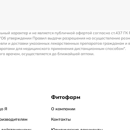
льный характер и не является публичной офертой согласно ст.437 ГК 
 "Об утверждении Правил выдачи разрешения на осуществление роз
вли и доставки указанных лекарственных препаратов гражданам и 
аратами для медицинского применения дистанционным способом".
го врачом, осуществляется до ближайшей аптеки.
Фитофарм
до Я
О компании
оизводителям
Контакты
о действующему
Юридические документы