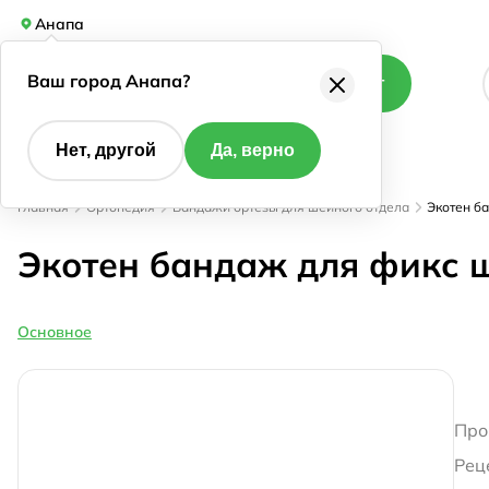
Анапа
Ваш город Анапа?
Каталог
Нет, другой
Да, верно
Главная
Ортопедия
Бандажи ортезы для шейного отдела
Экотен б
Экотен бандаж для фикс ш
Основное
Про
Рец