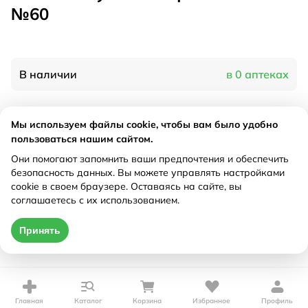
№60
В наличии
в 0 аптеках
Характеристики
Мы используем файлы cookie, чтобы вам было удобно
пользоваться нашим сайтом.
Производитель
Солгар, США
Они помогают запомнить ваши предпочтения и обеспечить
Рецепт
Не требуется
безопасность данных. Вы можете управлять настройками
cookie в своем браузере. Оставаясь на сайте, вы
соглашаетесь с их использованием.
Цена действительна только при оформлении онлайн
Принять
Нет в наличии
Главная
Каталог
Корзина
Избранное
Профиль