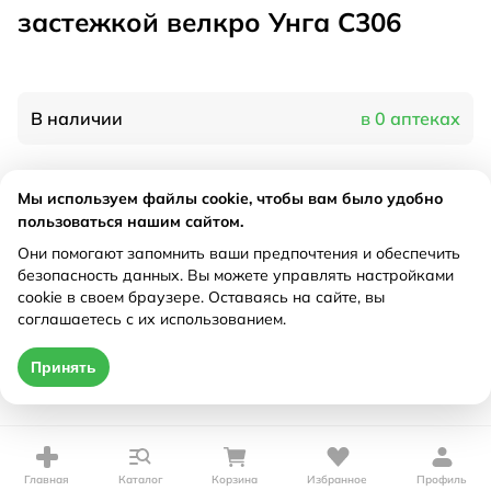
застежкой велкро Унга С306
В наличии
в 0 аптеках
Характеристики
Мы используем файлы cookie, чтобы вам было удобно
пользоваться нашим сайтом.
Производитель
Тонус, Россия
Они помогают запомнить ваши предпочтения и обеспечить
Рецепт
Не требуется
безопасность данных. Вы можете управлять настройками
cookie в своем браузере. Оставаясь на сайте, вы
соглашаетесь с их использованием.
Цена действительна только при оформлении онлайн
Принять
Нет в наличии
Главная
Каталог
Корзина
Избранное
Профиль