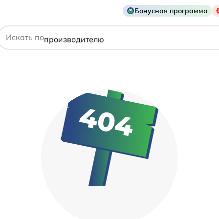
Бонусная программа
действующему веществу
Искать по
производителю
симптому