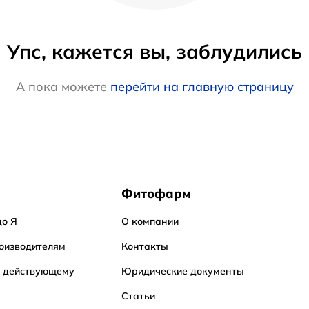
Упс, кажется вы, заблудились
А пока можете
перейти на главную страницу
Фитофарм
до Я
О компании
оизводителям
Контакты
о действующему
Юридические документы
Статьи