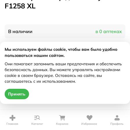
F1258 XL
В наличии
в 0 аптеках
Мы используем файлы cookie, чтобы вам было удобно
Характеристики
пользоваться нашим сайтом.
Рецепт
Они помогают запомнить ваши предпочтения и обеспечить
Не требуется
безопасность данных. Вы можете управлять настройками
cookie в своем браузере. Оставаясь на сайте, вы
Цена действительна только при оформлении онлайн
соглашаетесь с их использованием.
Нет в наличии
Принять
Главная
Каталог
Корзина
Избранное
Профиль