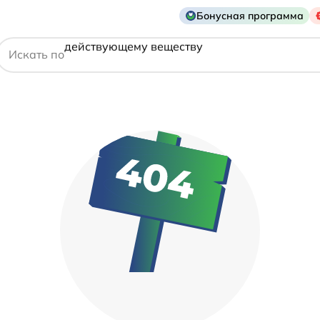
названию препарата
Бонусная программа
действующему веществу
Искать по
производителю
симптому