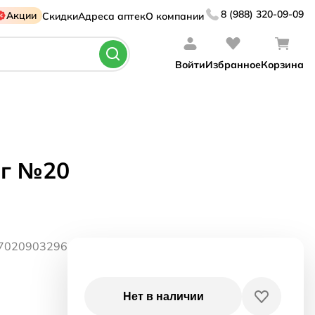
8 (988) 320-09-09
Акции
Скидки
Адреса аптек
О компании
Войти
Избранное
Корзина
2г №20
07020903296
я
Нет в наличии