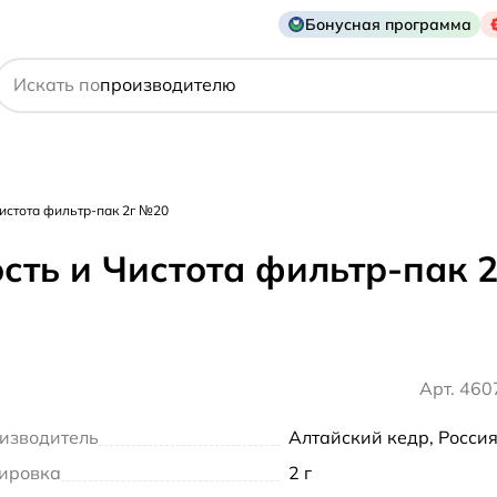
Бонусная программа
действующему веществу
Искать по
производителю
симптому
истота фильтр-пак 2г №20
сть и Чистота фильтр-пак 
Арт. 46
изводитель
Алтайский кедр, Росси
ировка
2 г