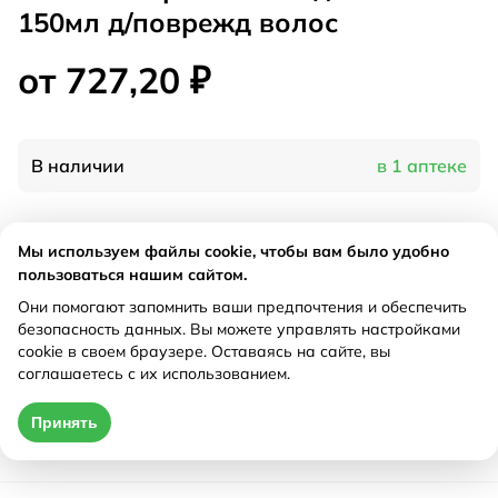
150мл д/поврежд волос
от 727,20 ₽
В наличии
в 1 аптеке
Характеристики
Мы используем файлы cookie, чтобы вам было удобно
пользоваться нашим сайтом.
Производитель
Премьер-продукт, Италия
Они помогают запомнить ваши предпочтения и обеспечить
Рецепт
Не требуется
безопасность данных. Вы можете управлять настройками
cookie в своем браузере. Оставаясь на сайте, вы
соглашаетесь с их использованием.
Цена действительна только при оформлении онлайн
Принять
от 727,20 ₽
Купить