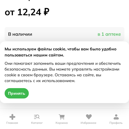
от 12,24 ₽
В наличии
в 1 аптеке
Мы используем файлы cookie, чтобы вам было удобно
Характеристики
пользоваться нашим сайтом.
Они помогают запомнить ваши предпочтения и обеспечить
Рецепт
Не требуется
безопасность данных. Вы можете управлять настройками
cookie в своем браузере. Оставаясь на сайте, вы
соглашаетесь с их использованием.
Цена действительна только при оформлении онлайн
от 12,24 ₽
Принять
Купить
Главная
Каталог
Корзина
Избранное
Профиль