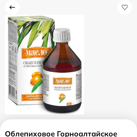
Облепиховое Горноалтайское