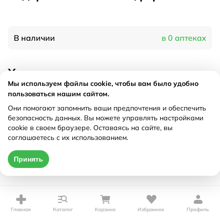
В наличии
в 0 аптеках
Характеристики
Мы используем файлы cookie, чтобы вам было удобно
Производитель
КРКА, Словения
пользоваться нашим сайтом.
Рецепт
Не требуется
Они помогают запомнить ваши предпочтения и обеспечить
безопасность данных. Вы можете управлять настройками
cookie в своем браузере. Оставаясь на сайте, вы
Цена действительна только при оформлении онлайн
соглашаетесь с их использованием.
Нет в наличии
Принять
Главная
Каталог
Корзина
Избранное
Профиль