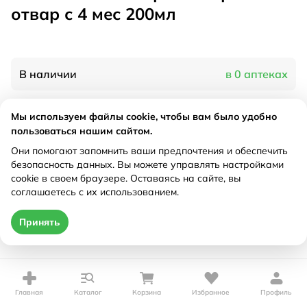
отвар с 4 мес 200мл
В наличии
в 0 аптеках
Мы используем файлы cookie, чтобы вам было удобно
Характеристики
пользоваться нашим сайтом.
Рецепт
Они помогают запомнить ваши предпочтения и обеспечить
Не требуется
безопасность данных. Вы можете управлять настройками
cookie в своем браузере. Оставаясь на сайте, вы
Цена действительна только при оформлении онлайн
соглашаетесь с их использованием.
Нет в наличии
Принять
Главная
Каталог
Корзина
Избранное
Профиль