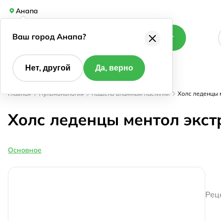
Анапа
Ваш город Анапа?
Каталог
Нет, другой
Да, верно
Главная
Пульмонология
Кашель влажный пастилки
Холс леденцы м
Холс леденцы ментол экстр
Основное
Рец