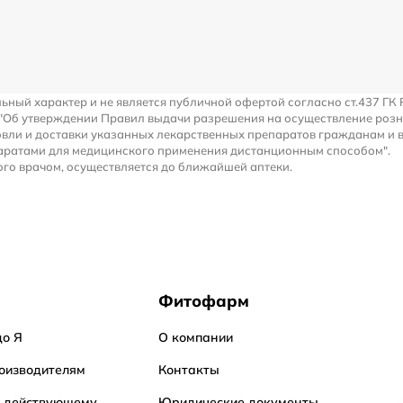
льный характер и не является публичной офертой согласно ст.437 ГК 
 "Об утверждении Правил выдачи разрешения на осуществление роз
вли и доставки указанных лекарственных препаратов гражданам и 
аратами для медицинского применения дистанционным способом".
го врачом, осуществляется до ближайшей аптеки.
Фитофарм
до Я
О компании
оизводителям
Контакты
о действующему
Юридические документы