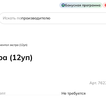
Бонусная программа
действующему веществу
Искать по
производителю
симптому
ентол экстра (12уп)
а (12уп)
Арт. 76
епт
Не требуется