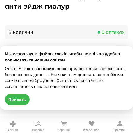
анти эйдж гиалур
В наличии
в 0 аптеках
Характеристики
Мы используем файлы cookie, чтобы вам было удобно
пользоваться нашим сайтом.
Производитель
Доминанта-сервис, Россия
Они помогают запомнить ваши предпочтения и обеспечить
Рецепт
Не требуется
безопасность данных. Вы можете управлять настройками
cookie в своем браузере. Оставаясь на сайте, вы
соглашаетесь с их использованием.
Цена действительна только при оформлении онлайн
Принять
Нет в наличии
Главная
Каталог
Корзина
Избранное
Профиль