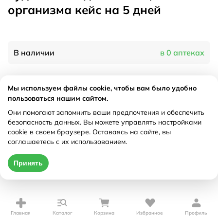
организма кейс на 5 дней
В наличии
в 0 аптеках
Характеристики
Мы используем файлы cookie, чтобы вам было удобно
пользоваться нашим сайтом.
Производитель
Леовит, Россия
Они помогают запомнить ваши предпочтения и обеспечить
Рецепт
Не требуется
безопасность данных. Вы можете управлять настройками
cookie в своем браузере. Оставаясь на сайте, вы
соглашаетесь с их использованием.
Цена действительна только при оформлении онлайн
Принять
Нет в наличии
Главная
Каталог
Корзина
Избранное
Профиль