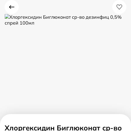
Хлоргексидин Биглюконат ср-во