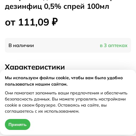
дезинфиц 0,5% спрей 100мл
от 111,09 ₽
В наличии
в 3 аптеках
Характеристики
Мы используем файлы cookie, чтобы вам было удобно
Производитель
Биолайн, Россия
пользоваться нашим сайтом.
Дествующее вещество
Хлоргексидин
Они помогают запомнить ваши предпочтения и обеспечить
Рецепт
Не требуется
безопасность данных. Вы можете управлять настройками
cookie в своем браузере. Оставаясь на сайте, вы
соглашаетесь с их использованием.
Цена действительна только при оформлении онлайн
Принять
от 111,09 ₽
Купить