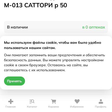
М-013 САТТОРИ р 50
В наличии
в 0 аптеках
Мы используем файлы cookie, чтобы вам было удобно
Характеристики
пользоваться нашим сайтом.
Рецепт
Они помогают запомнить ваши предпочтения и обеспечить
Не требуется
безопасность данных. Вы можете управлять настройками
cookie в своем браузере. Оставаясь на сайте, вы
Цена действительна только при оформлении онлайн
соглашаетесь с их использованием.
Нет в наличии
Принять
Главная
Каталог
Корзина
Избранное
Профиль