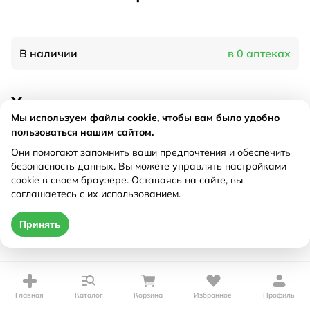
В наличии
в 0 аптеках
Характеристики
Мы используем файлы cookie, чтобы вам было удобно
Рецепт
Не требуется
пользоваться нашим сайтом.
Они помогают запомнить ваши предпочтения и обеспечить
безопасность данных. Вы можете управлять настройками
Цена действительна только при оформлении онлайн
cookie в своем браузере. Оставаясь на сайте, вы
соглашаетесь с их использованием.
Нет в наличии
Принять
Главная
Каталог
Корзина
Избранное
Профиль